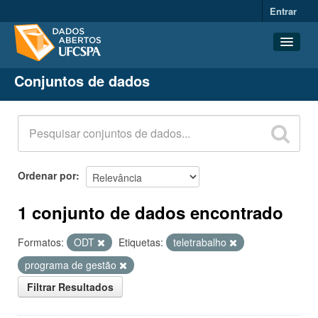
Entrar
Conjuntos de dados
Conjuntos de dados
Organizações
Grupos
Sobre
Ordenar por
1 conjunto de dados encontrado
Formatos:
ODT
Etiquetas:
teletrabalho
programa de gestão
Filtrar Resultados