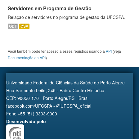
Servidores em Programa de Gestão
Relação de servidores no programa de gestão da UFCSPA.
ODT
CSV
Você também pode ter acesso a esses registros usando a
API
(veja
Documentação da API
).
Universidade Federal de Ciências da Saúde de Porto Alegre
Rua Sarmento Leite, 245 - Bairro Centro Histórico
CEP: 90050-170 - Porto Alegre/RS - Brasil
facebook.com/UFCSPA - @UFCSPA_oficial
Fone +55 (51) 3303-9000
Desenvolvido pelo