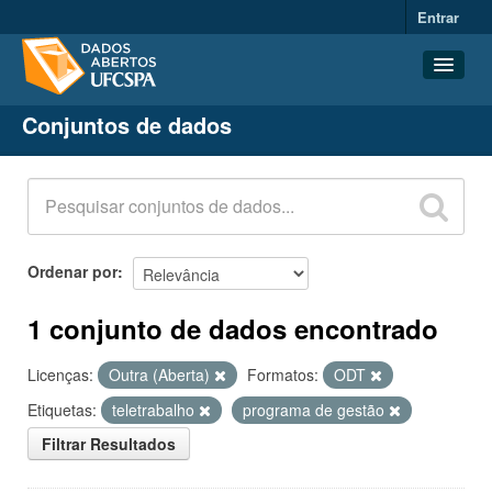
Entrar
Conjuntos de dados
Conjuntos de dados
Organizações
Grupos
Sobre
Ordenar por
1 conjunto de dados encontrado
Licenças:
Outra (Aberta)
Formatos:
ODT
Etiquetas:
teletrabalho
programa de gestão
Filtrar Resultados