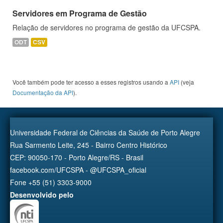
Servidores em Programa de Gestão
Relação de servidores no programa de gestão da UFCSPA.
ODT
CSV
Você também pode ter acesso a esses registros usando a
API
(veja
Documentação da API
).
Universidade Federal de Ciências da Saúde de Porto Alegre
Rua Sarmento Leite, 245 - Bairro Centro Histórico
CEP: 90050-170 - Porto Alegre/RS - Brasil
facebook.com/UFCSPA - @UFCSPA_oficial
Fone +55 (51) 3303-9000
Desenvolvido pelo