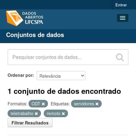
Entrar
Conjuntos de dados
Conjuntos de dados
Organizações
Grupos
Sobre
Ordenar por
1 conjunto de dados encontrado
Formatos:
ODT
Etiquetas:
servidores
teletrabalho
remoto
Filtrar Resultados