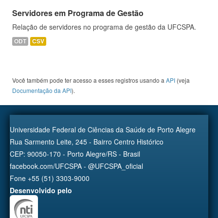
Servidores em Programa de Gestão
Relação de servidores no programa de gestão da UFCSPA.
ODT
CSV
Você também pode ter acesso a esses registros usando a
API
(veja
Documentação da API
).
Universidade Federal de Ciências da Saúde de Porto Alegre
Rua Sarmento Leite, 245 - Bairro Centro Histórico
CEP: 90050-170 - Porto Alegre/RS - Brasil
facebook.com/UFCSPA - @UFCSPA_oficial
Fone +55 (51) 3303-9000
Desenvolvido pelo