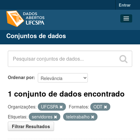
Entrar
Conjuntos de dados
Conjuntos de dados
Organizações
Grupos
Sobre
Ordenar por
1 conjunto de dados encontrado
Organizações:
UFCSPA
Formatos:
ODT
Etiquetas:
servidores
teletrabalho
Filtrar Resultados