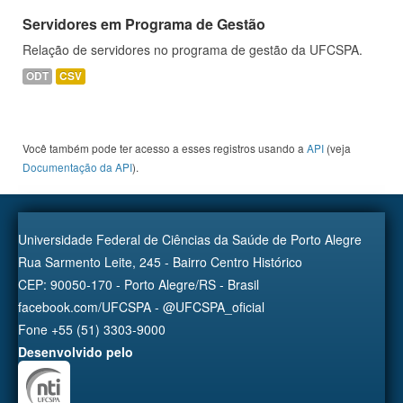
Servidores em Programa de Gestão
Relação de servidores no programa de gestão da UFCSPA.
ODT
CSV
Você também pode ter acesso a esses registros usando a
API
(veja
Documentação da API
).
Universidade Federal de Ciências da Saúde de Porto Alegre
Rua Sarmento Leite, 245 - Bairro Centro Histórico
CEP: 90050-170 - Porto Alegre/RS - Brasil
facebook.com/UFCSPA - @UFCSPA_oficial
Fone +55 (51) 3303-9000
Desenvolvido pelo