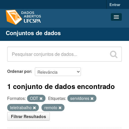
Entrar
Conjuntos de dados
Conjuntos de dados
Organizações
Grupos
Sobre
Ordenar por
1 conjunto de dados encontrado
Formatos:
ODT
Etiquetas:
servidores
teletrabalho
remoto
Filtrar Resultados