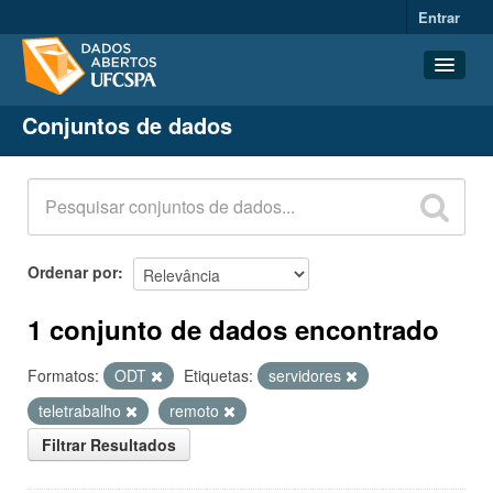
Entrar
Conjuntos de dados
Conjuntos de dados
Organizações
Grupos
Sobre
Ordenar por
1 conjunto de dados encontrado
Formatos:
ODT
Etiquetas:
servidores
teletrabalho
remoto
Filtrar Resultados