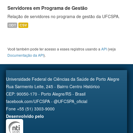
Servidores em Programa de Gestão
Relação de servidores no programa de gestão da UFCSPA.
ODT
CSV
Você também pode ter acesso a esses registros usando a
API
(veja
Documentação da API
).
Universidade Federal de Ciências da Saúde de Porto Alegre
Rua Sarmento Leite, 245 - Bairro Centro Histórico
CEP: 90050-170 - Porto Alegre/RS - Brasil
facebook.com/UFCSPA - @UFCSPA_oficial
Fone +55 (51) 3303-9000
Desenvolvido pelo