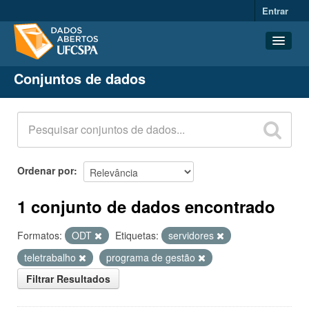
Entrar
Conjuntos de dados
Conjuntos de dados
Organizações
Grupos
Sobre
Ordenar por
1 conjunto de dados encontrado
Formatos:
ODT
Etiquetas:
servidores
teletrabalho
programa de gestão
Filtrar Resultados