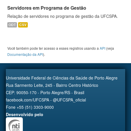
Servidores em Programa de Gestão
Relação de servidores no programa de gestão da UFCSPA.
ODT
CSV
Você também pode ter acesso a esses registros usando a
API
(veja
Documentação da API
).
Universidade Federal de Ciências da Saúde de Porto Alegre
Rua Sarmento Leite, 245 - Bairro Centro Histórico
CEP: 90050-170 - Porto Alegre/RS - Brasil
facebook.com/UFCSPA - @UFCSPA_oficial
Fone +55 (51) 3303-9000
Desenvolvido pelo