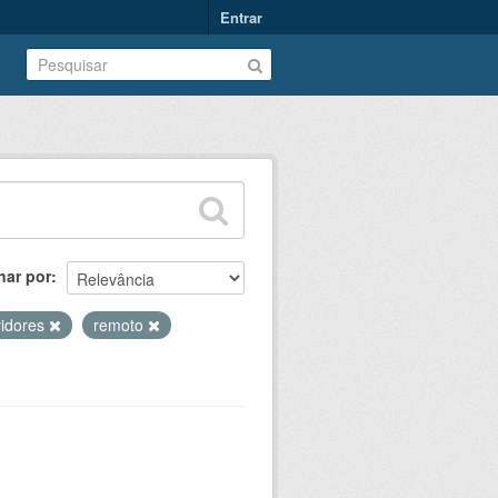
Entrar
nar por
vidores
remoto