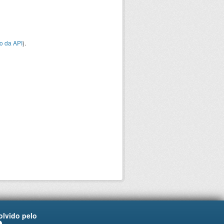
o da API
).
lvido pelo