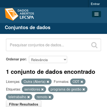
Entrar
Conjuntos de dados
Conjuntos de dados
Organizações
Grupos
Sobre
Ordenar por
1 conjunto de dados encontrado
Licenças:
Outra (Aberta)
Formatos:
ODT
Etiquetas:
servidores
programa de gestão
teletrabalho
remoto
Filtrar Resultados