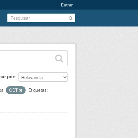
Entrar
nar por
os:
ODT
Etiquetas: