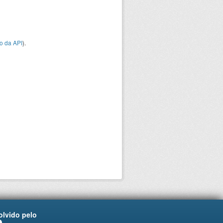
o da API
).
lvido pelo