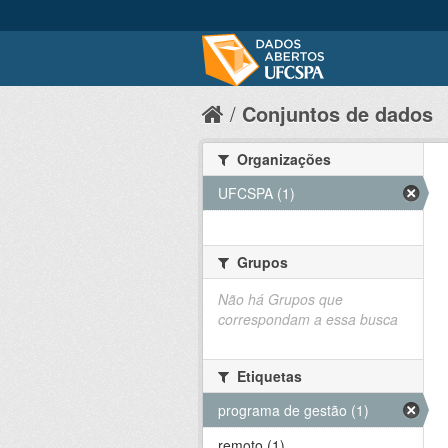
Conjuntos de dados
Organizações
UFCSPA (1)
Grupos
Não há Grupos que
correspondam a essa busca
Etiquetas
programa de gestão (1)
remoto (1)