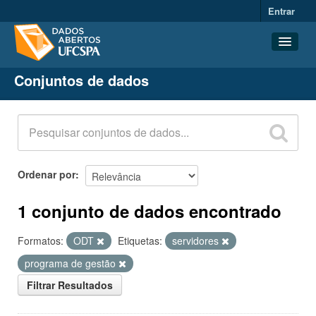
Entrar
Conjuntos de dados
Conjuntos de dados
Organizações
Grupos
Sobre
Ordenar por
1 conjunto de dados encontrado
Formatos:
ODT
Etiquetas:
servidores
programa de gestão
Filtrar Resultados