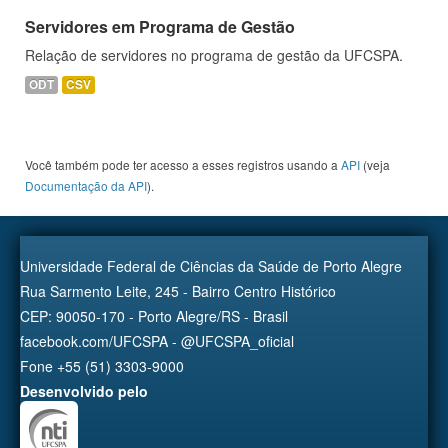
Servidores em Programa de Gestão
Relação de servidores no programa de gestão da UFCSPA.
ODT
CSV
Você também pode ter acesso a esses registros usando a
API
(veja
Documentação da API
).
Universidade Federal de Ciências da Saúde de Porto Alegre
Rua Sarmento Leite, 245 - Bairro Centro Histórico
CEP: 90050-170 - Porto Alegre/RS - Brasil
facebook.com/UFCSPA - @UFCSPA_oficial
Fone +55 (51) 3303-9000
Desenvolvido pelo