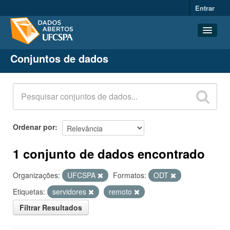
Entrar
Conjuntos de dados
Conjuntos de dados
Organizações
Grupos
Sobre
Ordenar por
1 conjunto de dados encontrado
Organizações:
UFCSPA
Formatos:
ODT
Etiquetas:
servidores
remoto
Filtrar Resultados