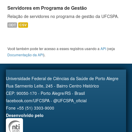
Servidores em Programa de Gestão
Relação de servidores no programa de gestão da UFCSPA.
ODT
CSV
Você também pode ter acesso a esses registros usando a
API
(veja
Documentação da API
).
Universidade Federal de Ciências da Saúde de Porto Alegre
Rua Sarmento Leite, 245 - Bairro Centro Histórico
CEP: 90050-170 - Porto Alegre/RS - Brasil
facebook.com/UFCSPA - @UFCSPA_oficial
Fone +55 (51) 3303-9000
Desenvolvido pelo