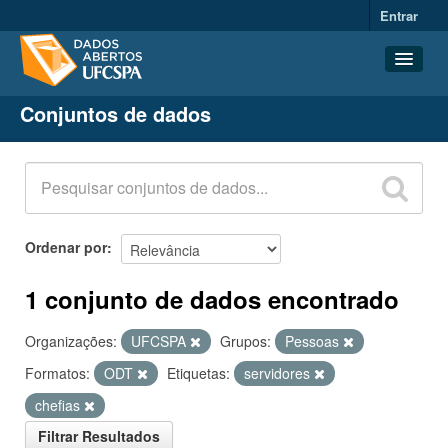
Entrar
Conjuntos de dados
Conjuntos de dados
Organizações
Grupos
Sobre
Ordenar por
1 conjunto de dados encontrado
Organizações:
UFCSPA
Grupos:
Pessoas
Formatos:
ODT
Etiquetas:
servidores
chefias
Filtrar Resultados