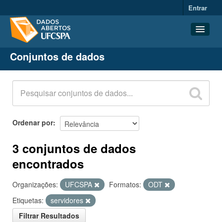
Entrar
Conjuntos de dados
Conjuntos de dados
Organizações
Grupos
Sobre
Ordenar por
3 conjuntos de dados
encontrados
Organizações:
UFCSPA
Formatos:
ODT
Etiquetas:
servidores
Filtrar Resultados