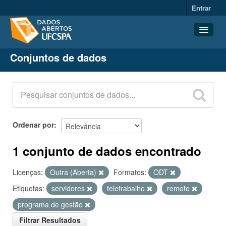
Entrar
Conjuntos de dados
Conjuntos de dados
Organizações
Grupos
Sobre
Ordenar por
1 conjunto de dados encontrado
Licenças:
Outra (Aberta)
Formatos:
ODT
Etiquetas:
servidores
teletrabalho
remoto
programa de gestão
Filtrar Resultados