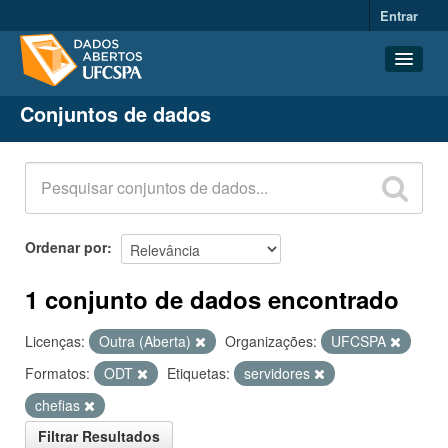
Entrar
Conjuntos de dados
Conjuntos de dados
Organizações
Grupos
Sobre
Ordenar por
1 conjunto de dados encontrado
Licenças:
Outra (Aberta)
Organizações:
UFCSPA
Formatos:
ODT
Etiquetas:
servidores
chefias
Filtrar Resultados