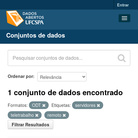
Entrar
Conjuntos de dados
Conjuntos de dados
Organizações
Grupos
Sobre
Ordenar por
1 conjunto de dados encontrado
Formatos:
ODT
Etiquetas:
servidores
teletrabalho
remoto
Filtrar Resultados