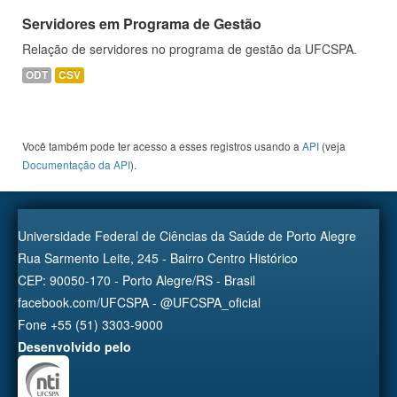
Servidores em Programa de Gestão
Relação de servidores no programa de gestão da UFCSPA.
ODT
CSV
Você também pode ter acesso a esses registros usando a
API
(veja
Documentação da API
).
Universidade Federal de Ciências da Saúde de Porto Alegre
Rua Sarmento Leite, 245 - Bairro Centro Histórico
CEP: 90050-170 - Porto Alegre/RS - Brasil
facebook.com/UFCSPA - @UFCSPA_oficial
Fone +55 (51) 3303-9000
Desenvolvido pelo