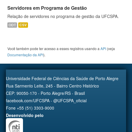
Servidores em Programa de Gestão
Relação de servidores no programa de gestão da UFCSPA.
ODT
CSV
Você também pode ter acesso a esses registros usando a
API
(veja
Documentação da API
).
Universidade Federal de Ciências da Saúde de Porto Alegre
Rua Sarmento Leite, 245 - Bairro Centro Histórico
CEP: 90050-170 - Porto Alegre/RS - Brasil
facebook.com/UFCSPA - @UFCSPA_oficial
Fone +55 (51) 3303-9000
Desenvolvido pelo