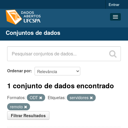
Entrar
Conjuntos de dados
Conjuntos de dados
Organizações
Grupos
Sobre
Ordenar por
1 conjunto de dados encontrado
Formatos:
ODT
Etiquetas:
servidores
remoto
Filtrar Resultados