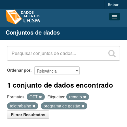
Entrar
Conjuntos de dados
Conjuntos de dados
Organizações
Grupos
Sobre
Ordenar por
1 conjunto de dados encontrado
Formatos:
ODT
Etiquetas:
remoto
teletrabalho
programa de gestão
Filtrar Resultados