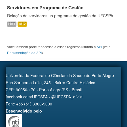
Servidores em Programa de Gestão
Relação de servidores no programa de gestão da UFCSPA.
ODT
CSV
Você também pode ter acesso a esses registros usando a
API
(veja
Documentação da API
).
Universidade Federal de Ciências da Saúde de Porto Alegre
Rua Sarmento Leite, 245 - Bairro Centro Histórico
CEP: 90050-170 - Porto Alegre/RS - Brasil
facebook.com/UFCSPA - @UFCSPA_oficial
Fone +55 (51) 3303-9000
Desenvolvido pelo