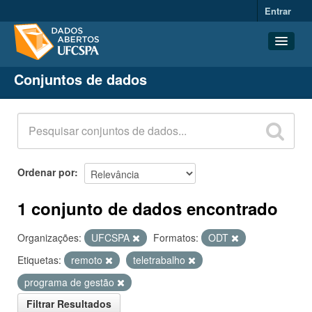
Entrar
Conjuntos de dados
Conjuntos de dados
Organizações
Grupos
Sobre
Ordenar por
1 conjunto de dados encontrado
Organizações:
UFCSPA
Formatos:
ODT
Etiquetas:
remoto
teletrabalho
programa de gestão
Filtrar Resultados