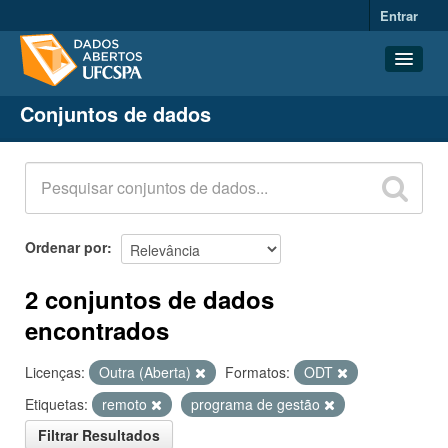
Entrar
Conjuntos de dados
Conjuntos de dados
Organizações
Grupos
Sobre
Ordenar por
2 conjuntos de dados
encontrados
Licenças:
Outra (Aberta)
Formatos:
ODT
Etiquetas:
remoto
programa de gestão
Filtrar Resultados