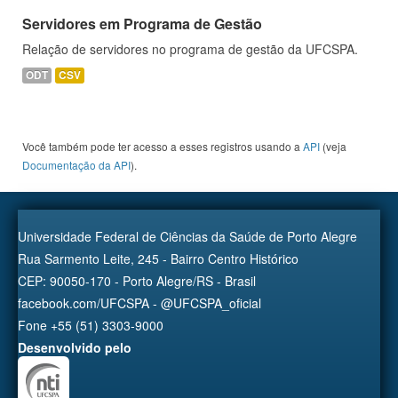
Servidores em Programa de Gestão
Relação de servidores no programa de gestão da UFCSPA.
ODT
CSV
Você também pode ter acesso a esses registros usando a
API
(veja
Documentação da API
).
Universidade Federal de Ciências da Saúde de Porto Alegre
Rua Sarmento Leite, 245 - Bairro Centro Histórico
CEP: 90050-170 - Porto Alegre/RS - Brasil
facebook.com/UFCSPA - @UFCSPA_oficial
Fone +55 (51) 3303-9000
Desenvolvido pelo