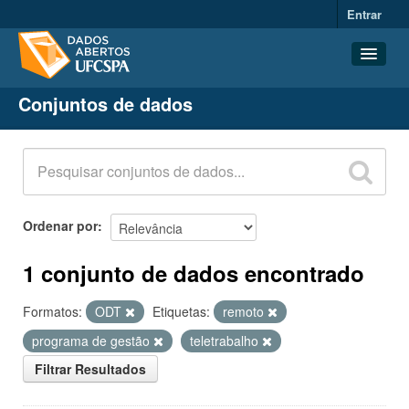
Entrar
Conjuntos de dados
Conjuntos de dados
Organizações
Grupos
Sobre
Ordenar por
1 conjunto de dados encontrado
Formatos:
ODT
Etiquetas:
remoto
programa de gestão
teletrabalho
Filtrar Resultados