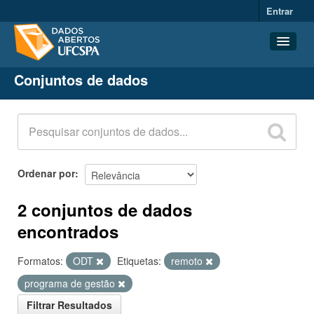
Entrar
Conjuntos de dados
Conjuntos de dados
Organizações
Grupos
Sobre
Ordenar por
2 conjuntos de dados
encontrados
Formatos:
ODT
Etiquetas:
remoto
programa de gestão
Filtrar Resultados