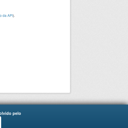
o da API
).
lvido pelo