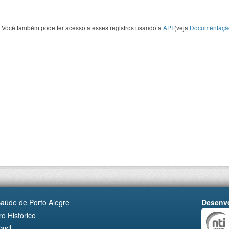
Você também pode ter acesso a esses registros usando a
API
(veja
Documentaçã
Saúde de Porto Alegre
Desenvo
o Histórico
asil