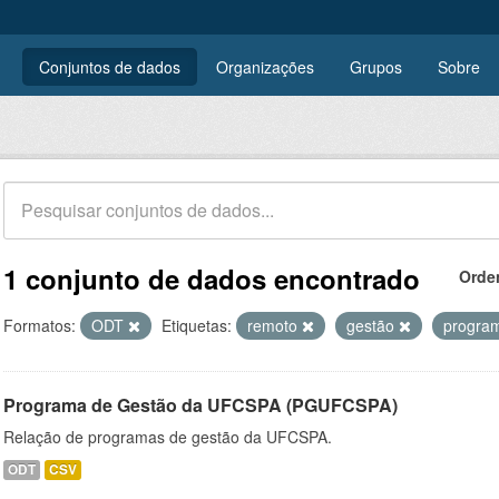
Conjuntos de dados
Organizações
Grupos
Sobre
1 conjunto de dados encontrado
Orde
Formatos:
ODT
Etiquetas:
remoto
gestão
progra
Programa de Gestão da UFCSPA (PGUFCSPA)
Relação de programas de gestão da UFCSPA.
ODT
CSV