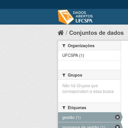
Conjuntos de dados
Organizações
UFCSPA (1)
Grupos
Não há Grupos que
correspondam a essa busca
Etiquetas
gestão (1)
programa de gestão (1)