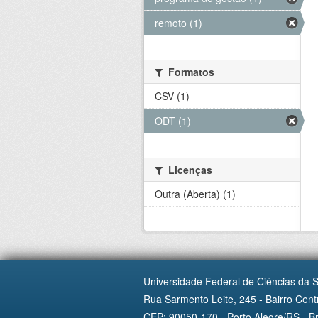
remoto (1)
Formatos
CSV (1)
ODT (1)
Licenças
Outra (Aberta) (1)
Universidade Federal de Ciências da 
Rua Sarmento Leite, 245 - Bairro Centr
CEP: 90050-170 - Porto Alegre/RS - Br