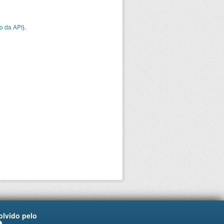
o da API
).
lvido pelo