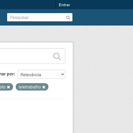
Entrar
nar por
oto
teletrabalho