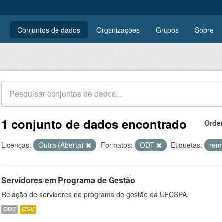
Conjuntos de dados
Organizações
Grupos
Sobre
1 conjunto de dados encontrado
Orde
Licenças:
Outra (Aberta)
Formatos:
ODT
Etiquetas:
rem
Servidores em Programa de Gestão
Relação de servidores no programa de gestão da UFCSPA.
ODT
CSV