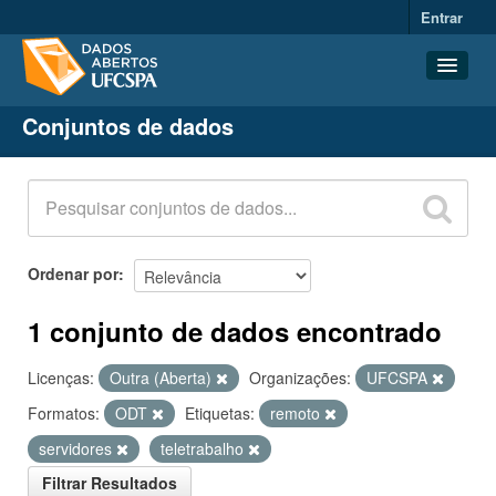
Entrar
Conjuntos de dados
Conjuntos de dados
Organizações
Grupos
Sobre
Ordenar por
1 conjunto de dados encontrado
Licenças:
Outra (Aberta)
Organizações:
UFCSPA
Formatos:
ODT
Etiquetas:
remoto
servidores
teletrabalho
Filtrar Resultados