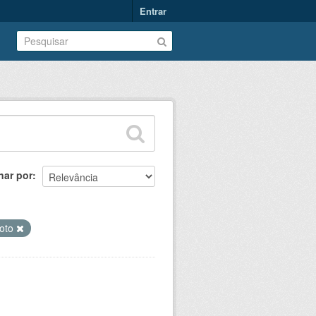
Entrar
nar por
oto