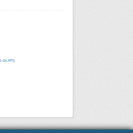
o da API
).