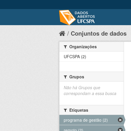
Conjuntos de dados
Organizações
UFCSPA (2)
Grupos
Não há Grupos que
correspondam a essa busca
Etiquetas
programa de gestão (2)
remoto (2)