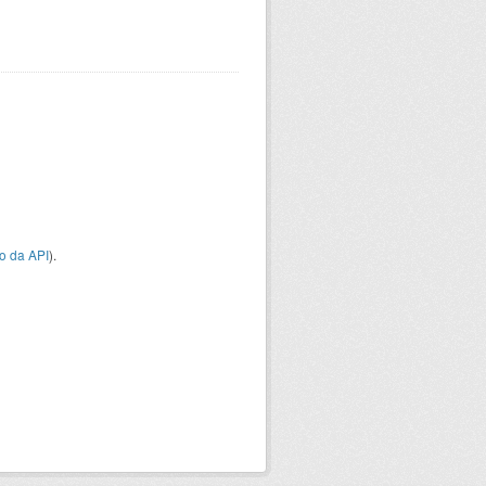
o da API
).