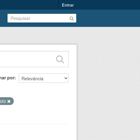
Entrar
nar por
oto