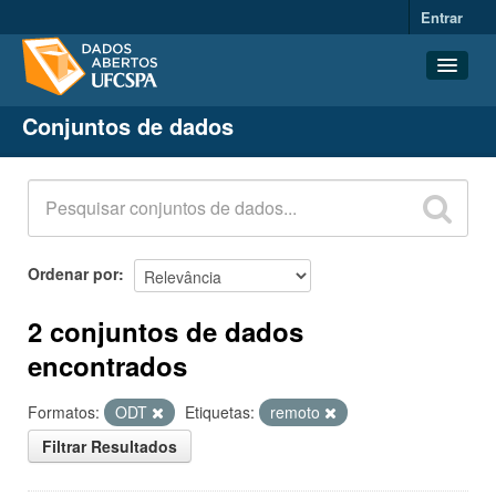
Entrar
Conjuntos de dados
Conjuntos de dados
Organizações
Grupos
Sobre
Ordenar por
2 conjuntos de dados
encontrados
Formatos:
ODT
Etiquetas:
remoto
Filtrar Resultados