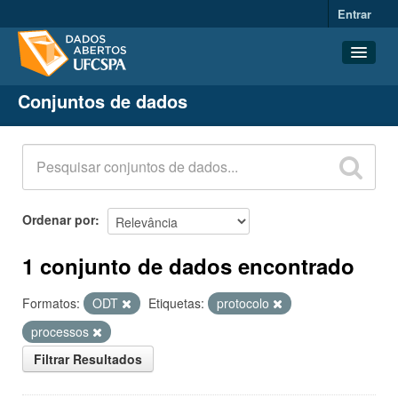
Entrar
Conjuntos de dados
Conjuntos de dados
Organizações
Grupos
Sobre
Ordenar por
1 conjunto de dados encontrado
Formatos:
ODT
Etiquetas:
protocolo
processos
Filtrar Resultados