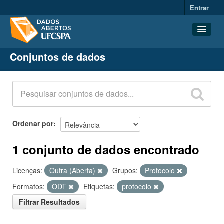
Entrar
Conjuntos de dados
Conjuntos de dados
Organizações
Grupos
Sobre
Ordenar por
1 conjunto de dados encontrado
Licenças:
Outra (Aberta)
Grupos:
Protocolo
Formatos:
ODT
Etiquetas:
protocolo
Filtrar Resultados