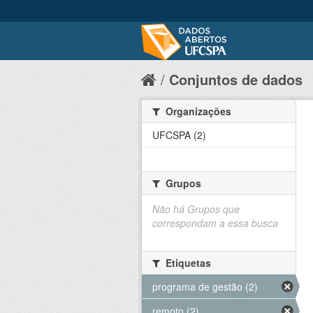
Conjuntos de dados
Organizações
UFCSPA (2)
Grupos
Não há Grupos que
correspondam a essa busca
Etiquetas
programa de gestão (2)
remoto (2)