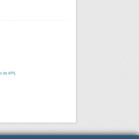
o da API
).