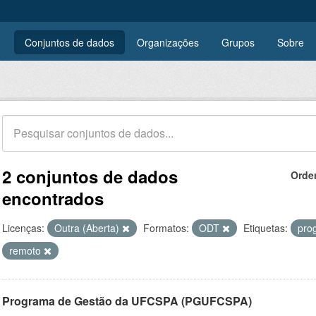
Conjuntos de dados
Organizações
Grupos
Sobre
2 conjuntos de dados
Orde
encontrados
Licenças:
Outra (Aberta)
Formatos:
ODT
Etiquetas:
pro
remoto
Programa de Gestão da UFCSPA (PGUFCSPA)