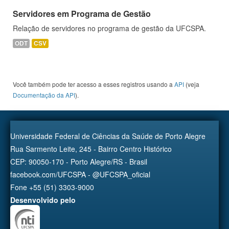
Servidores em Programa de Gestão
Relação de servidores no programa de gestão da UFCSPA.
ODT
CSV
Você também pode ter acesso a esses registros usando a
API
(veja
Documentação da API
).
Universidade Federal de Ciências da Saúde de Porto Alegre
Rua Sarmento Leite, 245 - Bairro Centro Histórico
CEP: 90050-170 - Porto Alegre/RS - Brasil
facebook.com/UFCSPA - @UFCSPA_oficial
Fone +55 (51) 3303-9000
Desenvolvido pelo