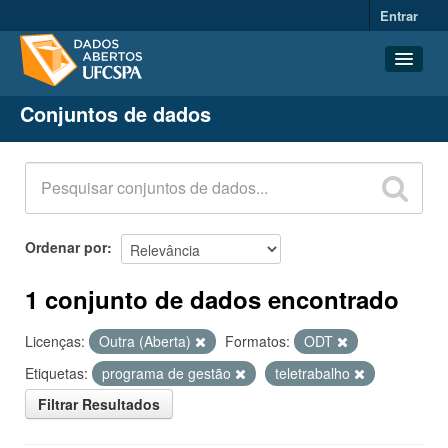
Entrar
Conjuntos de dados
Conjuntos de dados
Organizações
Grupos
Sobre
Ordenar por
1 conjunto de dados encontrado
Licenças:
Outra (Aberta)
Formatos:
ODT
Etiquetas:
programa de gestão
teletrabalho
Filtrar Resultados