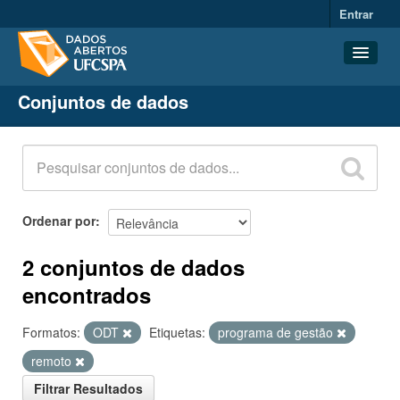
Entrar
Conjuntos de dados
Conjuntos de dados
Organizações
Grupos
Sobre
Ordenar por
2 conjuntos de dados
encontrados
Formatos:
ODT
Etiquetas:
programa de gestão
remoto
Filtrar Resultados