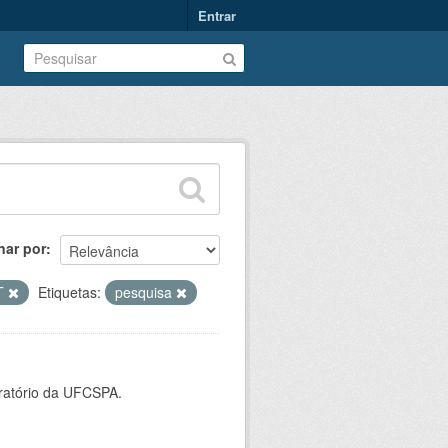
Entrar
nar por
T
Etiquetas:
pesquisa
oratório da UFCSPA.