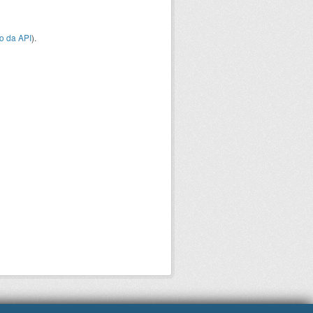
o da API
).