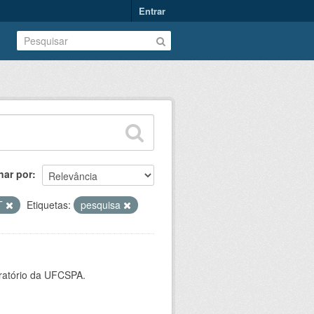
Entrar
nar por
T
Etiquetas:
pesquisa
oratório da UFCSPA.