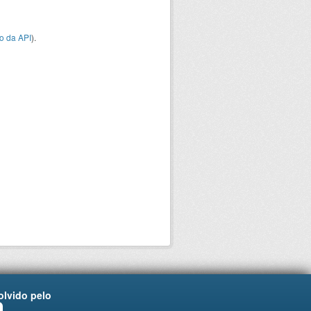
o da API
).
lvido pelo