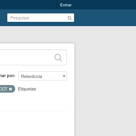
Entrar
nar por
ODT
Etiquetas: