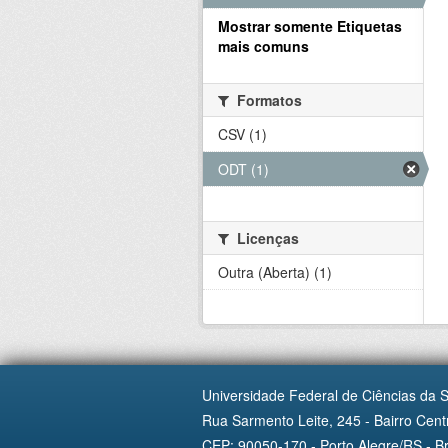
Mostrar somente Etiquetas
mais comuns
Formatos
CSV (1)
ODT (1)
Licenças
Outra (Aberta) (1)
Universidade Federal de Ciências da 
Rua Sarmento Leite, 245 - Bairro Centr
CEP: 90050-170 - Porto Alegre/RS - Br