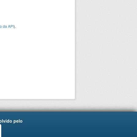
o da API
).
lvido pelo