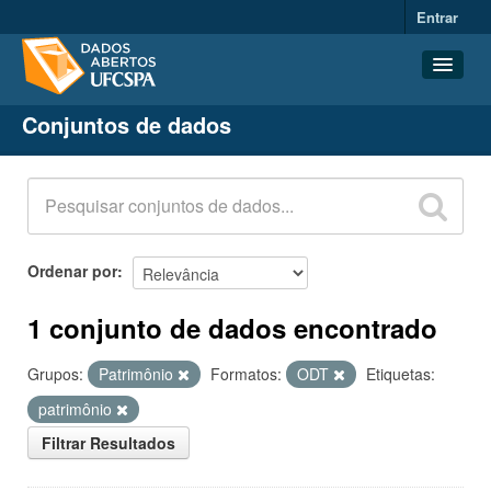
Entrar
Conjuntos de dados
Conjuntos de dados
Organizações
Grupos
Sobre
Ordenar por
1 conjunto de dados encontrado
Grupos:
Patrimônio
Formatos:
ODT
Etiquetas:
patrimônio
Filtrar Resultados