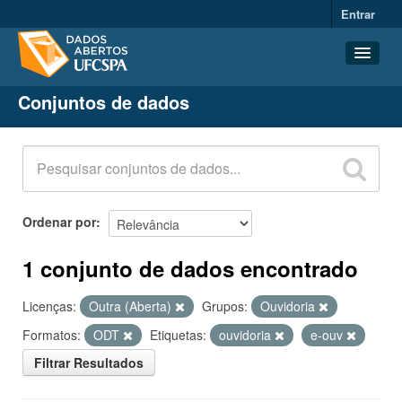
Entrar
Conjuntos de dados
Conjuntos de dados
Organizações
Grupos
Sobre
Ordenar por
1 conjunto de dados encontrado
Licenças:
Outra (Aberta)
Grupos:
Ouvidoria
Formatos:
ODT
Etiquetas:
ouvidoria
e-ouv
Filtrar Resultados