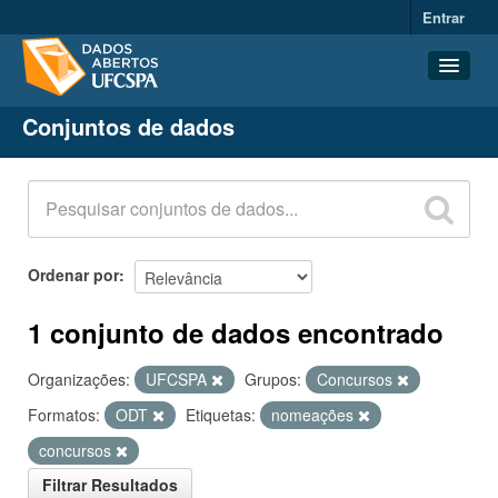
Entrar
Conjuntos de dados
Conjuntos de dados
Organizações
Grupos
Sobre
Ordenar por
1 conjunto de dados encontrado
Organizações:
UFCSPA
Grupos:
Concursos
Formatos:
ODT
Etiquetas:
nomeações
concursos
Filtrar Resultados