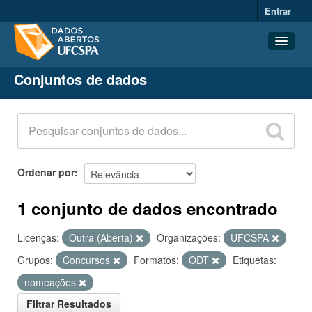
Entrar
Conjuntos de dados
Conjuntos de dados
Organizações
Grupos
Sobre
Ordenar por
1 conjunto de dados encontrado
Licenças:
Outra (Aberta)
Organizações:
UFCSPA
Grupos:
Concursos
Formatos:
ODT
Etiquetas:
nomeações
Filtrar Resultados