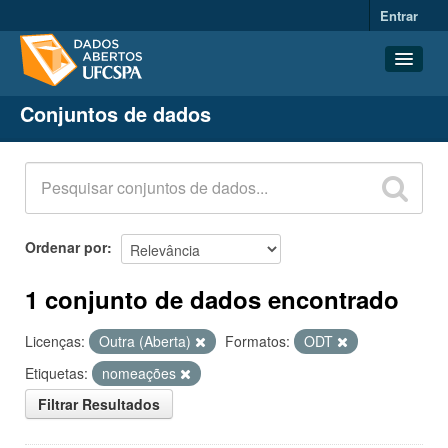
Entrar
Conjuntos de dados
Conjuntos de dados
Organizações
Grupos
Sobre
Ordenar por
1 conjunto de dados encontrado
Licenças:
Outra (Aberta)
Formatos:
ODT
Etiquetas:
nomeações
Filtrar Resultados