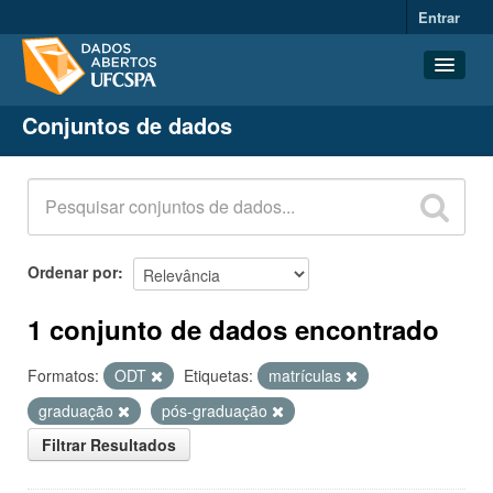
Entrar
Conjuntos de dados
Conjuntos de dados
Organizações
Grupos
Sobre
Ordenar por
1 conjunto de dados encontrado
Formatos:
ODT
Etiquetas:
matrículas
graduação
pós-graduação
Filtrar Resultados