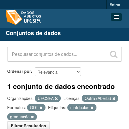
Entrar
Conjuntos de dados
Conjuntos de dados
Organizações
Grupos
Sobre
Ordenar por
1 conjunto de dados encontrado
Organizações:
UFCSPA
Licenças:
Outra (Aberta)
Formatos:
ODT
Etiquetas:
matrículas
graduação
Filtrar Resultados