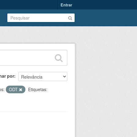
Entrar
nar por
os:
ODT
Etiquetas: