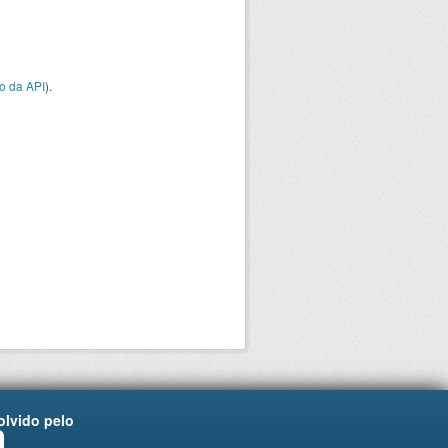
o da API
).
lvido pelo