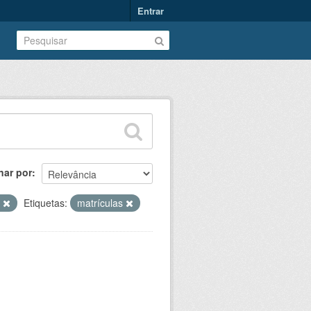
Entrar
nar por
T
Etiquetas:
matrículas