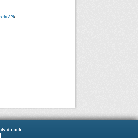
o da API
).
lvido pelo