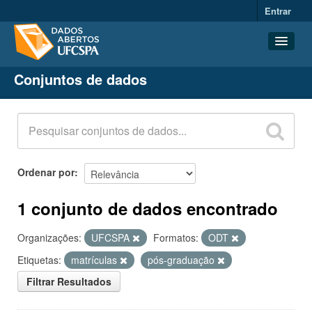
Entrar
Conjuntos de dados
Conjuntos de dados
Organizações
Grupos
Sobre
Ordenar por
1 conjunto de dados encontrado
Organizações:
UFCSPA
Formatos:
ODT
Etiquetas:
matrículas
pós-graduação
Filtrar Resultados