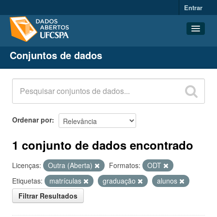
Entrar
Conjuntos de dados
Conjuntos de dados
Organizações
Grupos
Sobre
Ordenar por
1 conjunto de dados encontrado
Licenças:
Outra (Aberta)
Formatos:
ODT
Etiquetas:
matrículas
graduação
alunos
Filtrar Resultados