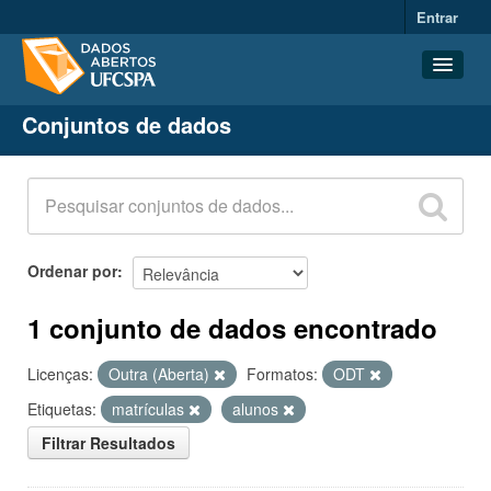
Entrar
Conjuntos de dados
Conjuntos de dados
Organizações
Grupos
Sobre
Ordenar por
1 conjunto de dados encontrado
Licenças:
Outra (Aberta)
Formatos:
ODT
Etiquetas:
matrículas
alunos
Filtrar Resultados