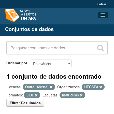
Entrar
Conjuntos de dados
Conjuntos de dados
Organizações
Grupos
Sobre
Ordenar por
1 conjunto de dados encontrado
Licenças:
Outra (Aberta)
Organizações:
UFCSPA
Formatos:
ODT
Etiquetas:
matrículas
Filtrar Resultados